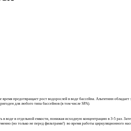
ое время предотвращает рост водорослей в воде бассейна. Альгитинн обладает
ригоден для любого типа бассейнов (в том числе SPA).
ь в воде в отдельной емкости, понижая исходную концентрацию в 3-5 раз. За
еменно (но только не перед фильтрами!) во время работы циркуляционного нас