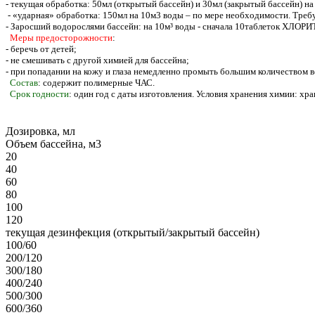
- текущая обработка: 50мл (открытый бассейн) и 30мл (закрытый бассейн) н
- «ударная» обработка: 150мл на 10м3 воды – по мере необходимости. Требу
- Заросший водорослями бассейн: на 10м³ воды - сначала 10таблеток ХЛОРИ
Меры предосторожности
:
- беречь от детей;
- не смешивать с другой химией для бассейна;
- при попадании на кожу и глаза немедленно промыть большим количеством в
Состав
: содержит полимерные ЧАС.
Срок годности
: один год с даты изготовления. Условия хранения химии: хр
Дозировка, мл
Объем бассейна, м3
20
40
60
80
100
120
текущая дезинфекция (открытый/закрытый бассейн)
100/60
200/120
300/180
400/240
500/300
600/360