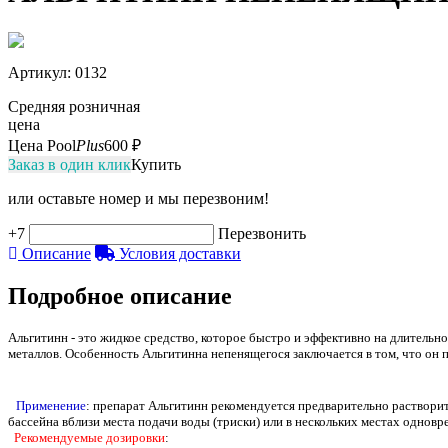
Артикул
: 0132
Средняя розничная
цена
Цена Pool
Plus
600 ₽
Заказ в один клик
Купить
или оставьте номер и мы перезвоним!
+7
Перезвонить
Описание
Условия доставки
Подробное описание
Альгитинн - это жидкое средство, которое быстро и эффективно на длительн
металлов. Особенность Альгитинна непенящегося заключается в том, что он п
Применение
: препарат Альгитинн рекомендуется предварительно растворит
бассейна вблизи места подачи воды (триски) или в нескольких местах одновр
Рекомендуемые дозировки
: