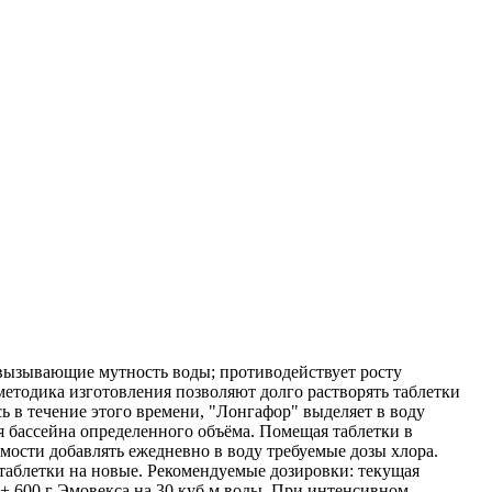
 вызывающие мутность воды; противодействует росту
методика изготовления позволяют долго растворять таблетки
ь в течение этого времени, "Лонгафор" выделяет в воду
ия бассейна определенного объёма. Помещая таблетки в
мости добавлять ежедневно в воду требуемые дозы хлора.
таблетки на новые. Рекомендуемые дозировки: текущая
а + 600 г Эмовекса на 30 куб м воды. При интенсивном