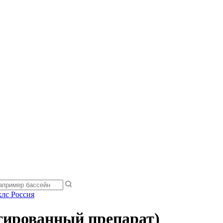
лс Россия
етированный препарат)