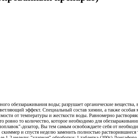
ного обеззараживания воды; разрушает органические вещества,
светляющий эффект. Специальный состав химии, а также особая 
имости от температуры и жесткости воды. Равномерно растворяяс
это ровно то количество, которое необходимо для обеззараживан
оплавок"-дозатор, Вы тем самым освобождаете себя от необходи
в скиммер и спустя неделю заменить полностью растворившиеся 
ые 1-2 недели; "ударная" обработки: 1 таблетка (200г) Лонгафор