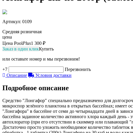
Артикул
: 0109
Средняя розничная
цена
Цена Pool
Plus
1 300 ₽
Заказ в один клик
Купить
или оставьте номер и мы перезвоним!
+7
Перезвонить
Описание
Условия доставки
Подробное описание
Средство "Лонгафор" специально предназначено для долгосроч
микроспор зелёного планктона в открытых бассейнах; имеет о
"Лонгафора" в бассейне от семи до четырнадцати дней в завис
бассейна заданное количество активного хлора каждый день - 
автохлоратор (при его отсутствии в скиммер или плавающий "п
Достаточно просто уложить необходимое количество таблеток 
обработка - 1 таблетка (200г) Лонгафора на 30 куб м воды кажд