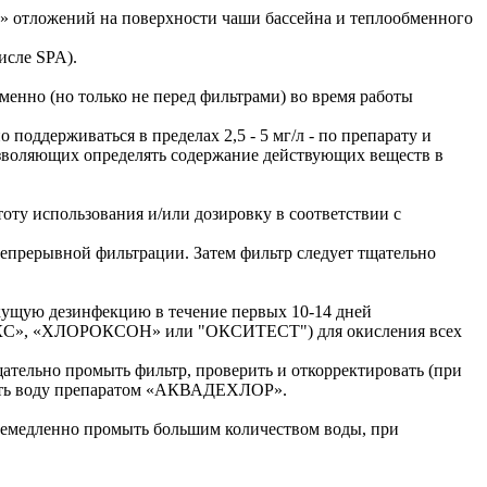
х» отложений на поверхности чаши бассейна и теплообменного
исле SPA).
менно (но только не перед фильтрами) во время работы
поддерживаться в пределах 2,5 - 5 мг/л - по препарату и
зволяющих определять содержание действующих веществ в
оту использования и/или дозировку в соответствии с
и непрерывной фильтрации. Затем фильтр следует тщательно
кущую дезинфекцию в течение первых 10-14 дней
ИТЭКС», «ХЛОРОКСОН» или "ОКСИТЕСТ") для окисления всех
ательно промыть фильтр, проверить и откорректировать (при
овать воду препаратом «АКВАДЕХЛОР».
 немедленно промыть большим количеством воды, при