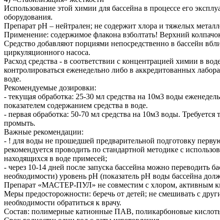
Использование этой химии для бассейна в процессе его экспл
оборудования.
Препарат рН – нейтрален; не содержит хлора и тяжелых металл
Применение: содержимое флакона взболтать! Верхний колпачок
Средство добавляют порциями непосредственно в бассейн вблиз
циркуляционного насоса.
Расход средства - в соответствии с концентрацией химии в во
контролироваться еженедельно либо в аккредитованных лабор
воде.
Рекомендуемые дозировки:
- текущая обработка: 25-30 мл средства на 10м3 воды еженеде
показателем содержанием средства в воде.
- первая обработка: 50-70 мл средства на 10м3 воды. Требуетс
промыть.
Важные рекомендации:
- ! для воды не прошедшей предварительной подготовку перв
рекомендуется проводить по стандартной методике с испо
находящихся в воде примесей;
- через 10-14 дней после запуска бассейна можно переводить
необходимости) уровень рН (показатель рН воды бассейна дол
Препарат «МАСТЕР-ПУЛ» не совместим с хлором, активным к
Меры предосторожности: беречь от детей; не смешивать с дру
необходимости обратиться к врачу.
Состав: полимерные катионные ПАВ, поликарбоновые кислоты