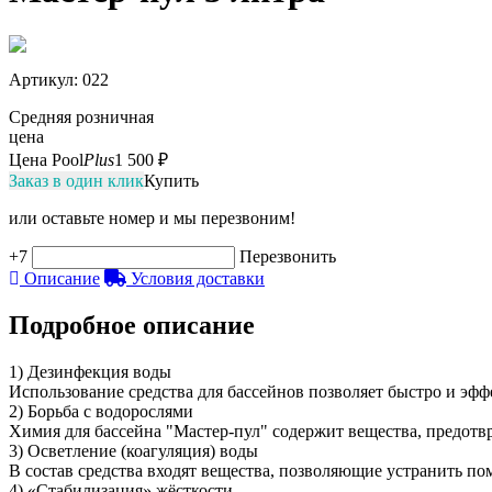
Артикул
: 022
Средняя розничная
цена
Цена Pool
Plus
1 500 ₽
Заказ в один клик
Купить
или оставьте номер и мы перезвоним!
+7
Перезвонить
Описание
Условия доставки
Подробное описание
1) Дезинфекция воды
Использование средства для бассейнов позволяет быстро и эф
2) Борьба с водорослями
Химия для бассейна "Мастер-пул" содержит вещества, предотв
3) Осветление (коагуляция) воды
В состав средства входят вещества, позволяющие устранить по
4) «Стабилизация» жёсткости