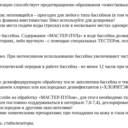
уатации способствует предотвращению образования «известковы
ов; непенящийся – пригоден для любого типа бассейнов (в том ч
 флакона вместимостью 50мл используйте для дозировки!
и места подачи воды (триски) или в нескольких местах одновре
де бассейна. Содержание «МАСТЕР-ПУЛа» в воде бассейна должно 
аториях, либо вручную - с помощью специальных ТЕСТЕРов, по
льно. При интенсивном использовании бассейна увеличивают част
я технический перерыв в работе бассейна - не менее 12 часов пр
ую дезинфицирующую обработку после заполнения бассейна и те
льзованием хлорных или кислородных дезинфектантов («ХЛОР
 бассейн на обработку «МАСТЕР-ПУЛом», для этого необходимо тщ
жен постоянно поддерживаться в интервале 7,0-7,4), дехлорир
ислородом и другими окислителями!
гими химическими препаратами; при попадании на кожу и глаза
, стабилизаторы.