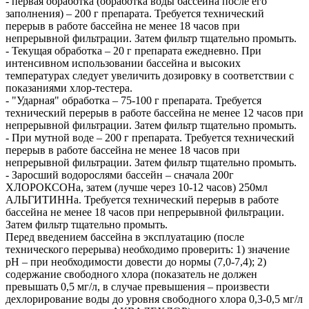
- первая обработка (обработка воды бассейна после его
заполнения) – 200 г препарата. Требуется технический
перерыв в работе бассейна не менее 18 часов при
непрерывной фильтрации. Затем фильтр тщательно промыть.
- Текущая обработка – 20 г препарата ежедневно. При
интенсивном использовании бассейна и высоких
температурах следует увеличить дозировку в соответствии с
показаниями хлор-тестера.
- "Ударная" обработка – 75-100 г препарата. Требуется
технический перерыв в работе бассейна не менее 12 часов при
непрерывной фильтрации. Затем фильтр тщательно промыть.
- При мутной воде – 200 г препарата. Требуется технический
перерыв в работе бассейна не менее 18 часов при
непрерывной фильтрации. Затем фильтр тщательно промыть.
- Заросший водорослями бассейн – сначала 200г
ХЛОРОКСОНа, затем (лучше через 10-12 часов) 250мл
АЛЬГИТИННа. Требуется технический перерыв в работе
бассейна не менее 18 часов при непрерывной фильтрации.
Затем фильтр тщательно промыть.
Перед введением бассейна в эксплуатацию (после
технического перерыва) необходимо проверить: 1) значение
рН – при необходимости довести до нормы (7,0-7,4); 2)
содержание свободного хлора (показатель не должен
превышать 0,5 мг/л, в случае превышения – произвести
дехлорирование воды до уровня свободного хлора 0,3-0,5 мг/л