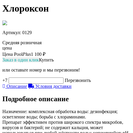
Хлороксон
Артикул
: 0129
Средняя розничная
цена
Цена Pool
Plus
1 100 ₽
Заказ в один клик
Купить
или оставьте номер и мы перезвоним!
+7
Перезвонить
Описание
Условия доставки
Подробное описание
Назначение: комплексная обработка воды: дезинфекция;
осветление воды; борьба с хлораминами.
Препарат эффективен против широкого спектра микробов,
вирусов и бактерий; не содержит кальция, может
использоваться при любой жёсткости воды; непенящийся; рН