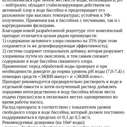
– нейтрален; обладает стабилизирующим действием на
активный хлор в воде бассейна и предотвращает его
разложение при высоких температурах; устойчив к УФ-
излучению. Применим как в бассейнах с песчаными, так и с
картриджными фильтрами.
Благодаря новой разработанной рецептуре этот комплексный
препарат отличается целым рядом преимуществ:
1) содержание активного хлора снижено на 35% (при этом
сохраняется та же дезинфицирующая эффективность);
2) система содержит специальную добавку, которая разрушает
хлорамины путем их окисления, и тем самым снижает
содержание в воде бассейна связанного хлора.
Применение: перед обработкой воды проверьте и при
необходимости доведите до нормы уровень рН воды (7,0-7,4) с
помощью средств «ЭКВИ-минус» и «ЭКВИ-плюс».
Препарат рекомендуется предварительно растворить в воде в
отдельной емкости и затем полученный раствор добавлять
порциями непосредственно в воду бассейна вблизи места
подачи (триски) или в нескольких местах одновременно во
время работы насоса.
Расход препарата: в соответствии с показателем уровня
свободного хлора в воде бассейна, который должен постоянно
поддерживаться в пределах от 0,3 до 0,5 мг/л.
Рекомендуемые дозировки (на 10м³ воды):