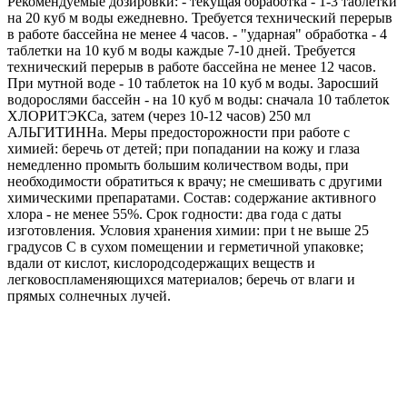
Рекомендуемые дозировки: - текущая обработка - 1-3 таблетки
на 20 куб м воды ежедневно. Требуется технический перерыв
в работе бассейна не менее 4 часов. - "ударная" обработка - 4
таблетки на 10 куб м воды каждые 7-10 дней. Требуется
технический перерыв в работе бассейна не менее 12 часов.
При мутной воде - 10 таблеток на 10 куб м воды. Заросший
водорослями бассейн - на 10 куб м воды: сначала 10 таблеток
ХЛОРИТЭКСа, затем (через 10-12 часов) 250 мл
АЛЬГИТИННа. Меры предосторожности при работе с
химией: беречь от детей; при попадании на кожу и глаза
немедленно промыть большим количеством воды, при
необходимости обратиться к врачу; не смешивать с другими
химическими препаратами. Состав: содержание активного
хлора - не менее 55%. Срок годности: два года с даты
изготовления. Условия хранения химии: при t не выше 25
градусов С в сухом помещении и герметичной упаковке;
вдали от кислот, кислородсодержащих веществ и
легковоспламеняющихся материалов; беречь от влаги и
прямых солнечных лучей.