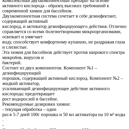
Комплексный двухкомпонентный препарат на основе
активного кислорода - образец высоких требований к
современной химии для бассейнов.
Двухкомпонентная система сочетает в себе дезинфектант,
содержащий активный
кислород, и активатор дезинфицирующего действия. Отлично
справляется со всеми болезнетворными микроорганизмами,
освежает и умягчает
воду, способствует комфортному купанию, не раздражая глаза
и слизистые.
Эта химия для бассейнов действует против широкого спектра
микробов, вирусов и
бактерий.
Состоит из двух компонентов. Компонент №1 –
дезинфицирующий
порошок, содержащий активный кислород. Компонент №2 –
жидкий активатор,
усиливающий дезинфицирующее действие активного
кислорода; предотвращает
рост водорослей в бассейне.
Рекомендуемые дозировки химии:
- текущая обработка – один
раз в 5-7 дней 100г порошка и 50 мл активатора на 10 м³ воды
.
-