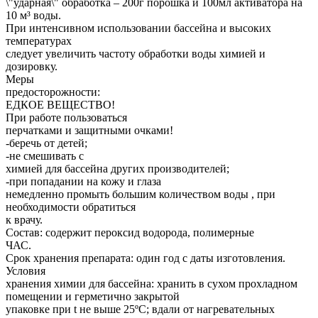
\"ударная\" обработка – 200г порошка и 100мл активатора на
10 м³ воды.
При интенсивном использовании бассейна и высоких
температурах
следует увеличить частоту обработки воды химией и
дозировку.
Меры
предосторожности:
ЕДКОЕ ВЕЩЕСТВО!
При работе пользоваться
перчатками и защитными очками!
-беречь от детей;
-не смешивать с
химией для бассейна других производителей;
-при попадании на кожу и глаза
немедленно промыть большим количеством воды , при
необходимости обратиться
к врачу.
Состав: содержит пероксид водорода, полимерные
ЧАС.
Срок хранения препарата: один год с даты изготовления.
Условия
хранения химии для бассейна: хранить в сухом прохладном
помещении и герметично закрытой
упаковке при t не выше 25ºС; вдали от нагревательных