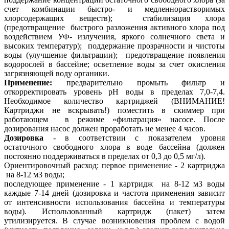
счет комбинации быстро- и медленнорастворимых
хлорсодержащих веществ); стабилизация хлора
(предотвращение быстрого разложения активного хлора под
воздействием УФ- излучения, яркого солнечного света и
высоких температур); поддержание прозрачности и чистоты
воды (улучшение фильтрации); предотвращение появления
водорослей в бассейне; осветление воды за счет окисления
загрязняющей воду органики.
Применение:
предварительно промыть фильтр и
откорректировать уровень рН воды в пределах 7,0-7,4.
Необходимое количество картриджей (ВНИМАНИЕ!
Картриджи не вскрывать!) поместить в скиммер при
работающем в режиме «фильтрация» насосе. После
дозирования насос должен проработать не менее 4 часов.
Дозировка
- в соответствии с показателем уровня
остаточного свободного хлора в воде бассейна (должен
постоянно поддерживаться в пределах от 0,3 до 0,5 мг/л).
Ориентировочный расход: первое применение - 2 картриджа
на 8-12 м3 воды;
последующее применение - 1 картридж на 8-12 м3 воды
каждые 7-14 дней (дозировка и частота применения зависит
от интенсивности использования бассейна и температуры
воды). Использованный картридж (пакет) затем
утилизируется. В случае возникновения проблем с водой