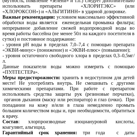
(мутность, появление «зелени» и т.п.) следует дополнительно
использовать препараты «ХЛОРИТЭКС» (или
«ХЛОРОКСОН») и «АЛЬГИТИНН» в ударной дозировке.
Важные рекомендации:
условием максимально эффективной
обработки воды является еженедельная промывка фильтра;
непрерывное добавление свежей водопроводной воды во
время работы бассейна (не менее 50л на каждого посетителя в
сутки) и постоянное поддержание:
- уровня рН воды в пределах 7,0–7,4 с помощью препарата
«ЭКВИ-минус» (понижение) и «ЭКВИ-плюс» (повышение);
- уровня остаточного свободного хлора в пределах 0,3–0,5мг/
л.
Данные показатели воды можно измерить с помощью
«ПУЛТЕСТЕРа».
Меры предосторожности:
хранить в недоступном для детей
месте! Не употреблять внутрь. Не смешивать с другими
химическими препаратами. При работе с препаратом
использовать средства защиты рук (резиновые перчатки),
органов дыхания (маску или респиратор) и глаз (очки). При
попадании на кожу и/или в глаза немедленно промыть
большим количеством воды и, при необходимости, обратиться
к врачу.
Состав
: хлорпроизводные изоциануровой кислоты,
коагулянт, альгицид.
Гарантийный срок хранения:
три года с даты