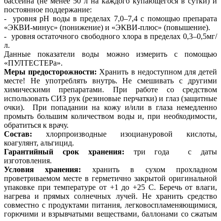
бассейна (не менее 50 л на каждого купающегося в сутки) и
постоянное поддержание:
- уровня рН воды в пределах 7,0–7,4 с помощью препарата
«ЭКВИ-минус» (понижение) и «ЭКВИ-плюс» (повышение).
- уровня остаточного свободного хлора в пределах 0,3–0,5мг/
л.
Данные показатели воды можно измерить с помощью
«ПУЛТЕСТЕРа».
Меры предосторожности:
Хранить в недоступном для детей
месте! Не употреблять внутрь. Не смешивать с другими
химическими препаратами. При работе со средством
использовать СИЗ рук (резиновые перчатки) и глаз (защитные
очки). При попадании на кожу и/или в глаза немедленно
промыть большим количеством воды и, при необходимости,
обратиться к врачу.
Состав:
хлорпроизводные изоциануровой кислоты,
коагулянт, альгицид.
Гарантийный срок хранения:
три года с даты
изготовления.
Условия хранения:
хранить в сухом прохладном
проветриваемом месте в герметично закрытой оригинальной
упаковке при температуре от +1 до +25 С. Беречь от влаги,
нагрева и прямых солнечных лучей. Не хранить средство
совместно с продуктами питания, легковоспламеняющимися,
горючими и взрывчатыми веществами, баллонами со сжатым