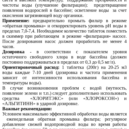
чистоты воды (улучшение фильтрации); предотвращение
появления водорослей в бассейне; осветление воды за счет
окисления загрязняющей воду органики.
Применение:
предварительно промыть фильтр в режиме
«обратная промывка» и откорректировать уровень рН воды в
пределах 7,0-7,4. Необходимое количество таблеток поместить
в скиммер при работающем в режиме «фильтрация» насосе.
После дозирования насос должен проработать не менее 4
часов.
Дозировка -
в соответствии с показателем уровня
остаточного свободного хлора в воде бассейна (должен
постоянно поддерживаться в пределах от 0,3 до 0,5 мг/л).
Ориентировочный расход:
1 таблетка (200г) на 20-25 м3
воды каждые 7-10 дней (дозировка и частота применения
зависит от интенсивности использования бассейна и
температуры воды).
В случае возникновения проблем с водой (мутность,
появление зелени и т.п.) следует дополнительно использовать
средства «ХЛОРИТЭКС» (или «ХЛОРОКСОН») и
«АЛЬГИТИНН» в ударной дозировке.
Важные рекомендации:
Условием максимально эффективной обработки воды является
еженедельная обратная промывка фильтра; регулярное
добавление свежей водопроводной воды во время работы