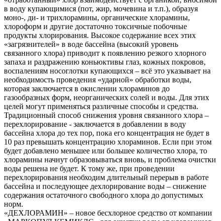
в воду купающимися (пот, жир, мочевина и т.п.), образуя
моно-, ди- и трихлорамины, органические хлорамины,
хлороформ и другие достаточно токсичные побочные
продукты хлорирования. Высокое содержание всех этих
«загрязнителей» в воде бассейна (высокий уровень
связанного хлора) приводит к появлению резкого хлорного
запаха и раздражению коньюктивы глаз, кожных покровов,
воспалениям носоглотки купающихся – всё это указывает на
необходимость проведения «ударной» обработки воды,
которая заключается в окислении хлораминов до
газообразных форм, неорганических солей и воды. Для этих
целей могут применяться различные способы и средства.
Традиционный способ снижения уровня связанного хлора –
перехлорирование - заключается в добавлении в воду
бассейна хлора до тех пор, пока его концентрация не будет в
10 раз превышать концентрацию хлораминов. Если при этом
будет добавлено меньшее или большее количество хлора, то
хлорамины начнут образовываться вновь, и проблема очистки
воды решена не будет. К тому же, при проведении
перехлорирования необходим длительный перерыв в работе
бассейна и последующее дехлорирование воды – снижение
содержания остаточного свободного хлора до допустимых
норм.
«ДЕХЛОРАМИН» – новое бесхлорное средство от компании