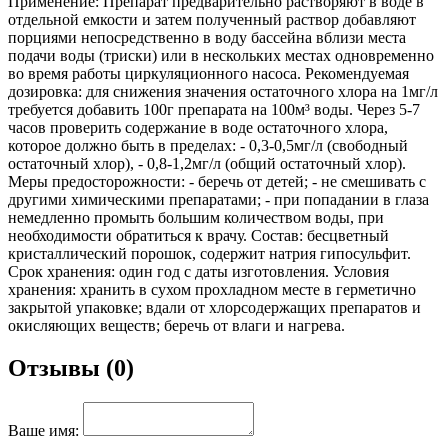
Применение: Препарат предварительно растворяют в воде в
отдельной емкости и затем полученный раствор добавляют
порциями непосредственно в воду бассейна вблизи места
подачи воды (триски) или в нескольких местах одновременно
во время работы циркуляционного насоса. Рекомендуемая
дозировка: для снижения значения остаточного хлора на 1мг/л
требуется добавить 100г препарата на 100м³ воды. Через 5-7
часов проверить содержание в воде остаточного хлора,
которое должно быть в пределах: - 0,3-0,5мг/л (свободный
остаточный хлор), - 0,8-1,2мг/л (общий остаточный хлор).
Меры предосторожности: - беречь от детей; - не смешивать с
другими химическими препаратами; - при попадании в глаза
немедленно промыть большим количеством воды, при
необходимости обратиться к врачу. Состав: бесцветный
кристаллический порошок, содержит натрия гипосульфит.
Срок хранения: один год с даты изготовления. Условия
хранения: хранить в сухом прохладном месте в герметично
закрытой упаковке; вдали от хлорсодержащих препаратов и
окисляющих веществ; беречь от влаги и нагрева.
Отзывы (0)
Ваше имя: